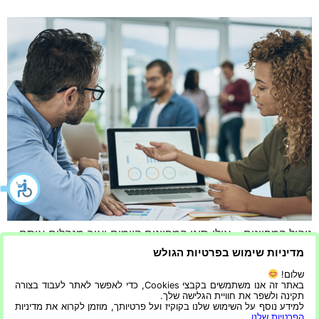
ניהול קמפיינים – אילו סוגי קמפיינים קיימים ואיך מנהלים אותם
בצורה נכונה מאמר זה בוחן את סוגי הקמפיינים השונים הקיימים
מדיניות שימוש בפרטיות הגולש
ומספק הנחיות כיצד לנהל אותם ביעילות. לעוד מאמרים מעניינים
שלום!
באתר: קידום אתרים – כל מה שתמיד רציתם לדעת על קידום
באתר זה אנו משתמשים בקבצי Cookies, כדי לאפשר לאתר לעבוד בצורה
תקינה ולשפר את חוויית הגלישה שלך.
אתרים ושיווק מוצרים מערכות תוכנה – כל הכלים להעזר בהם
למידע נוסף על השימוש שלנו בקוקיז ועל פרטיותך, מוזמן לקרוא את מדיניות
לבניית מערכות תוכנה מורכבות מבוא: […]
הפרטיות שלנו
.